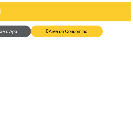
ixe o App
Área do Condômino